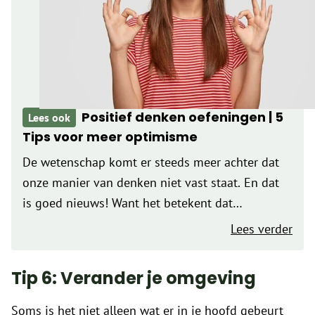
Positief denken oefeningen | 5
Lees ook
Tips voor meer optimisme
De wetenschap komt er steeds meer achter dat
onze manier van denken niet vast staat. En dat
is goed nieuws! Want het betekent dat
je optimistischer en positiever kunt worden door
Lees verder
je denken te trainen. Je kunt dit doen door
gebruik te…
Tip 6: Verander je omgeving
Soms is het niet alleen wat er in je hoofd gebeurt