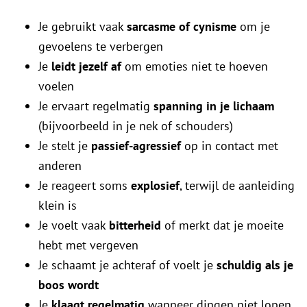
Je gebruikt vaak
sarcasme of cynisme
om je
gevoelens te verbergen
Je
leidt jezelf af
om emoties niet te hoeven
voelen
Je ervaart regelmatig
spanning in je lichaam
(bijvoorbeeld in je nek of schouders)
Je stelt je
passief-agressief
op in contact met
anderen
Je reageert soms
explosief
, terwijl de aanleiding
klein is
Je voelt vaak
bitterheid
of merkt dat je moeite
hebt met vergeven
Je schaamt je achteraf of voelt je
schuldig als je
boos wordt
Je
klaagt regelmatig
wanneer dingen niet lopen