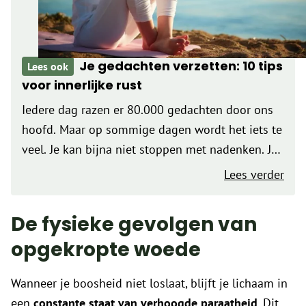
Je gedachten verzetten: 10 tips
Lees ook
voor innerlijke rust
Iedere dag razen er 80.000 gedachten door ons
hoofd. Maar op sommige dagen wordt het iets te
veel. Je kan bijna niet stoppen met nadenken. Je
slaapt slecht en het lukt even niet om van het
Lees verder
leven te genieten. Hoe fijn…
De fysieke gevolgen van
opgekropte woede
Wanneer je boosheid niet loslaat, blijft je lichaam in
een
constante staat van verhoogde paraatheid
. Dit