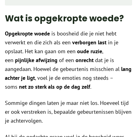
voel je…
Wat is opgekropte woede?
Opgekropte woede
is boosheid die je niet hebt
verwerkt en die zich als een
verborgen last
in je
opslaat. Het kan gaan om een
oude ruzie
,
een
pijnlijke afwijzing
of een
onrecht
dat je is
aangedaan. Hoewel de gebeurtenis misschien al
lang
achter je ligt
, voel je de emoties nog steeds –
soms
net zo sterk als op de dag zelf
.
Sommige dingen laten je maar niet los. Hoeveel tijd
er ook verstreken is, bepaalde gebeurtenissen blijven
je achtervolgen.
Al bij de gedachte eraan voel je de boosheid weer