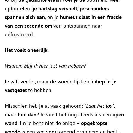
opborrelen:
je hartslag versnelt, je schouders
spannen zich aan
, en je
humeur slaat in een fractie
van een seconde om
van ontspannen naar
gefrustreerd.
Het voelt oneerlijk
.
Waarom blijf ik hier last van hebben?
Je wilt verder, maar de woede lijkt zich
diep in je
vastgezet
te hebben.
Misschien heb je al vaak gehoord:
“Laat het los”
,
maar
hoe dan?
Je voelt het nog steeds als een
open
wond
. En je bent niet de enige –
opgekropte
woede
is een veelvoorkomend probleem en heeft