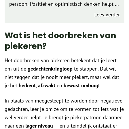
persoon. Positief en optimistisch denken helpt je
doorzettingsvermogen en zelfvertrouwen te
Lees verder
vergroten. Twijfels kunnen natuurlijk altijd op de
loer liggen, daarom kan je je denken trainen
Wat is het doorbreken van
om…
piekeren?
Het doorbreken van piekeren betekent dat je leert
om uit de
gedachtenkringloop
te stappen. Dat wil
niet zeggen dat je nooit meer piekert, maar wel dat
je het
herkent
,
afzwakt
en
bewust ombuigt
.
In plaats van meegesleept te worden door negatieve
gedachten, leer je om ze om te vormen tot iets wat je
wél verder helpt. Je brengt je piekerpatroon daarmee
naar een
lager niveau
— en uiteindelijk ontstaat er