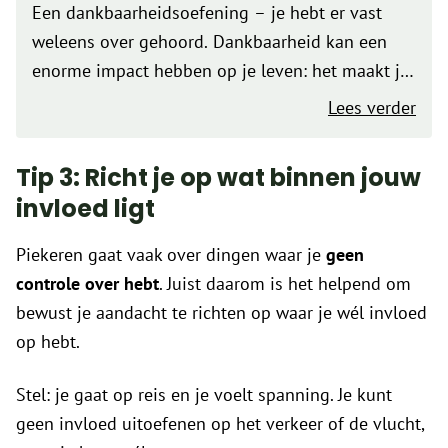
Een dankbaarheidsoefening – je hebt er vast
weleens over gehoord. Dankbaarheid kan een
enorme impact hebben op je leven: het maakt je
gelukkiger, helpt je positiever te denken en heeft
Lees verder
talloze voordelen. Maar hoe integreer…
Tip 3: Richt je op wat binnen jouw
invloed ligt
Piekeren gaat vaak over dingen waar je
geen
controle over hebt
. Juist daarom is het helpend om
bewust je aandacht te richten op waar je wél invloed
op hebt.
Stel: je gaat op reis en je voelt spanning. Je kunt
geen invloed uitoefenen op het verkeer of de vlucht,